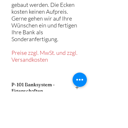
gebaut werden. Die Ecken
kosten keinen Aufpreis.
Gerne gehen wir auf Ihre
Wünschen ein und fertigen
Ihre Bank als
Sonderanfertigung.
Preise zzgl. MwSt. und zzgl.
Versandkosten
P-101 Banksystem -
Eigenschaften
- Gestell: stabiler Holzrahmen
Maße der Vollpolsterbank
- Sitz: gepolstert mit Schaum
- Sockel: Holzverkleidung aus
Breite: frei
Melaminharz (Beizton frei wählbar)
Aufbau
Höhe: 108 cm
- Bezug: Kunstleder, Echtleder oder