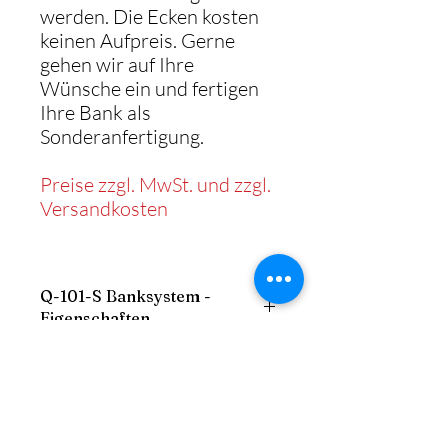
werden. Die Ecken kosten
keinen Aufpreis. Gerne
gehen wir auf Ihre
Wünsche ein und fertigen
Ihre Bank als
Sonderanfertigung.
Preise zzgl. MwSt. und zzgl.
Versandkosten
Q-101-S Banksystem -
Eigenschaften
- Gestell: stabiler Holzrahmen
Maße der Vollpolsterbank
- Sitz: gepolstert mit Schaum
- Sockel: Holzverkleidung aus
Breite: frei
Melaminharz
Aufbau
Höhe: 92 cm
- Bezug: Kunstleder, Echtleder oder