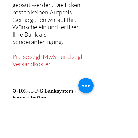
gebaut werden. Die Ecken
kosten keinen Aufpreis.
Gerne gehen wir auf Ihre
Wünsche ein und fertigen
Ihre Bank als
Sonderanfertigung.
Preise zzgl. MwSt. und zzgl.
Versandkosten
Q-102-H-F-S Banksystem -
Eigenschaften
- Gestell: stabiler Holzrahmen
Maße der Vollpolsterbank
- Sitz: gepolstert mit Schaum
- Sockel: Holzverkleidung aus
Breite: frei
Melaminharz
Aufbau
Höhe: 124 cm
- Bezug: Kunstleder, Echtleder oder