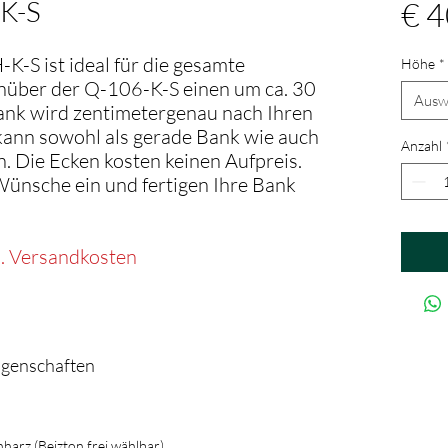
-K-S
€ 4
-S ist ideal für die gesamte
Höhe
*
nüber der Q-106-K-S einen um ca. 30
Ausw
ank wird zentimetergenau nach Ihren
kann sowohl als gerade Bank wie auch
Anzahl
. Die Ecken kosten keinen Aufpreis.
Wünsche ein und fertigen Ihre Bank
l. Versandkosten
igenschaften
harz (Beizton frei wählbar)