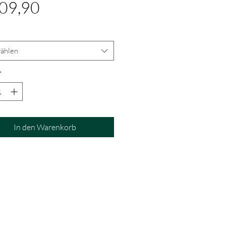
Preis
09,90
ählen
*
In den Warenkorb