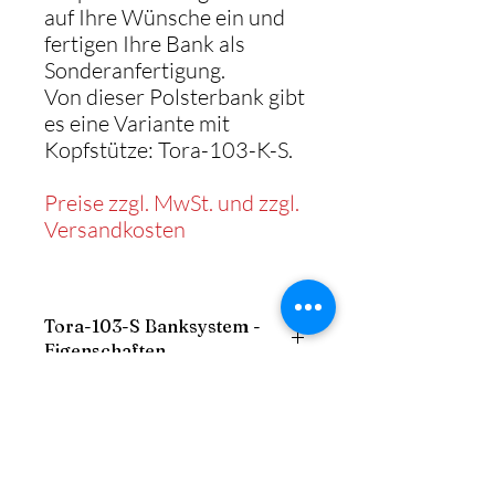
auf Ihre Wünsche ein und
fertigen Ihre Bank als
Sonderanfertigung.
Von dieser Polsterbank gibt
es eine Variante mit
Kopfstütze: Tora-103-K-S.
Preise zzgl. MwSt. und zzgl.
Versandkosten
Tora-103-S Banksystem -
Eigenschaften
- Gestell: stabiler Holzrahmen
Maße der Vollpolsterbank
- Sitz: gepolstert mit Schaum
- Sockel: Holzverkleidung aus
Breite: frei
Melaminharz
Aufbau
Höhe: 90 cm
- Bezug: Kunstleder, Echtleder oder