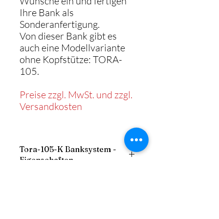
Wünsche ein und fertigen
Ihre Bank als
Sonderanfertigung.
Von dieser Bank gibt es
auch eine Modellvariante
ohne Kopfstütze: TORA-
105.
Preise zzgl. MwSt. und zzgl.
Versandkosten
Tora-105-K Banksystem -
Eigenschaften
- Gestell: stabiler Holzrahmen
Maße der Vollpolsterbank
- Sitz: gepolstert mit Schaum
- Sockel: Holzverkleidung aus
Breite: frei
Melaminharz
Aufbau
Höhe: 117 cm